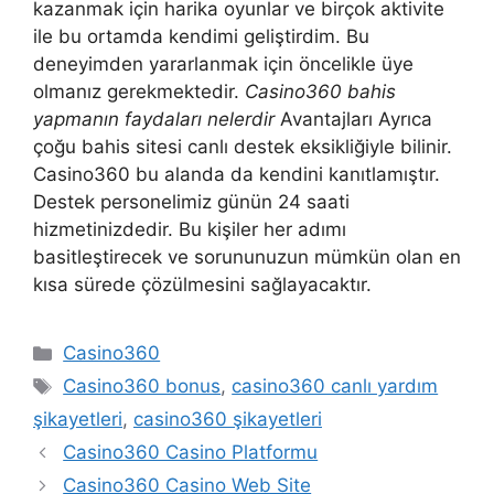
kazanmak için harika oyunlar ve birçok aktivite
ile bu ortamda kendimi geliştirdim. Bu
deneyimden yararlanmak için öncelikle üye
olmanız gerekmektedir.
Casino360 bahis
yapmanın faydaları nelerdir
Avantajları Ayrıca
çoğu bahis sitesi canlı destek eksikliğiyle bilinir.
Casino360 bu alanda da kendini kanıtlamıştır.
Destek personelimiz günün 24 saati
hizmetinizdedir. Bu kişiler her adımı
basitleştirecek ve sorununuzun mümkün olan en
kısa sürede çözülmesini sağlayacaktır.
Kategoriler
Casino360
Etiketler
Casino360 bonus
,
casino360 canlı yardım
şikayetleri
,
casino360 şikayetleri
Yazı
Casino360 Casino Platformu
dolaşımı
Casino360 Casino Web Site