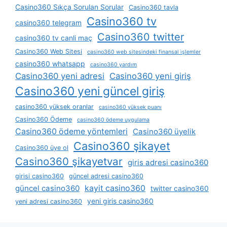
Casino360 Sıkça Sorulan Sorular
Casino360 tavla
Casino360 tv
casino360 telegram
Casino360 twitter
casino360 tv canli maç
Casino360 Web Sitesi
casino360 web sitesindeki finansal i̇şlemler
casino360 whatsapp
casino360 yardım
Casino360 yeni adresi
Casino360 yeni giriş
Casino360 yeni güncel giriş
casino360 yüksek oranlar
casino360 yüksek puanı
Casino360 Ödeme
casino360 ödeme uygulama
Casino360 ödeme yöntemleri
Casino360 üyelik
Casino360 şikayet
Casino360 üye ol
Casino360 şikayetvar
giris adresi casino360
girisi casino360
güncel adresi casino360
güncel casino360
kayit casino360
twitter casino360
yeni giris casino360
yeni adresi casino360