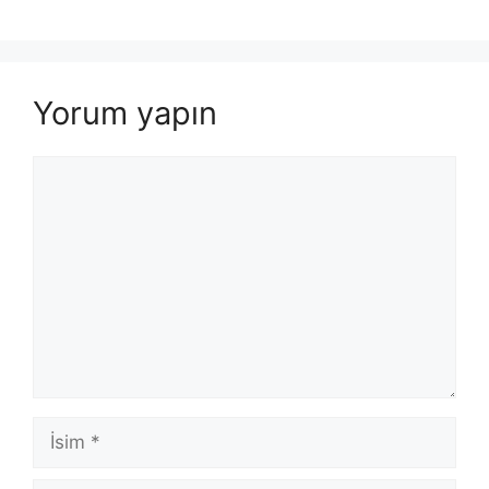
Yorum yapın
Yorum
İsim