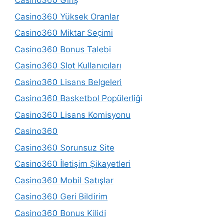
Casino360 Giriş
Casino360 Yüksek Oranlar
Casino360 Miktar Seçimi
Casino360 Bonus Talebi
Casino360 Slot Kullanıcıları
Casino360 Lisans Belgeleri
Casino360 Basketbol Popülerliği
Casino360 Lisans Komisyonu
Casino360
Casino360 Sorunsuz Site
Casino360 İletişim Şikayetleri
Casino360 Mobil Satışlar
Casino360 Geri Bildirim
Casino360 Bonus Kilidi