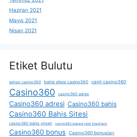
Haziran 2021
Mayıs 2021
Nisan 2021
Etiket Bulutu
canli casino360
bahis sitesi casino360
adresi casino360
Casino360
casino360 adres
Casino360 adresi
Casino360 bahis
Casino360 Bahis Sitesi
casino360 bahis şirketi
casino360 bakara rulet blackjack
Casino360 bonus
Casino360 bonusları