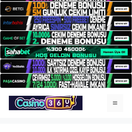
İçeriğe
atla
Menü