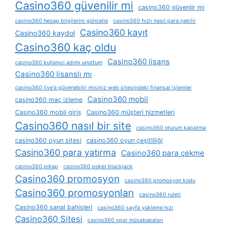
Casino360 güvenilir mi
casino360 güvenlir mi
casino360 hesap bilgilerini güncelle
casino360 hızlı nasıl para çekilir
Casino360 kayıt
Casino360 kaydol
Casino360 kaç oldu
Casino360 lisans
casino360 kullanıcı adımı unuttum
Casino360 lisanslı mı
casino360 live'a güvenebilir misiniz web sitesindeki finansal işlemler
Casino360 mobil
casino360 maç izleme
Casino360 mobil giriş
Casino360 müşteri hizmetleri
Casino360 nasıl bir site
casino360 oturum kapatma
casino360 oyun sitesi
casino360 oyun çeşitliliği
Casino360 para yatırma
Casino360 para çekme
casino360 pikap
casino360 poker blackjack
Casino360 promosyon
casino360 promosyon kodu
Casino360 promosyonları
casino360 ruleti
Casino360 sanal bahisleri
casino360 sayfa yükleme hızı
Casino360 Sitesi
casino360 spor müsabakaları