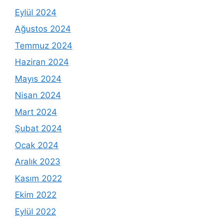
Eylül 2024
Ağustos 2024
Temmuz 2024
Haziran 2024
Mayıs 2024
Nisan 2024
Mart 2024
Şubat 2024
Ocak 2024
Aralık 2023
Kasım 2022
Ekim 2022
Eylül 2022