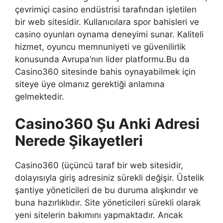
çevrimiçi casino endüstrisi tarafından işletilen
bir web sitesidir. Kullanıcılara spor bahisleri ve
casino oyunları oynama deneyimi sunar. Kaliteli
hizmet, oyuncu memnuniyeti ve güvenilirlik
konusunda Avrupa’nın lider platformu.Bu da
Casino360 sitesinde bahis oynayabilmek için
siteye üye olmanız gerektiği anlamına
gelmektedir.
Casino360 Şu Anki Adresi
Nerede Şikayetleri
Casino360 (üçüncü taraf bir web sitesidir,
dolayısıyla giriş adresiniz sürekli değişir. Üstelik
şantiye yöneticileri de bu duruma alışkındır ve
buna hazırlıklıdır. Site yöneticileri sürekli olarak
yeni sitelerin bakımını yapmaktadır. Ancak