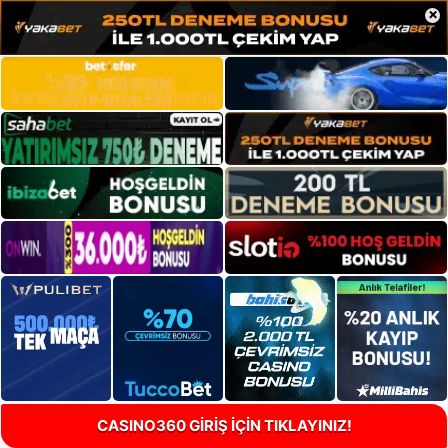
×
CASINO360 GİRİŞ İÇİN TIKLAYINIZ!