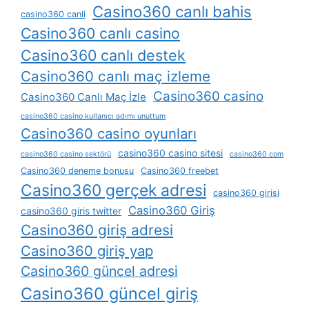
Casino360 canlı bahis
casino360 canli
Casino360 canlı casino
Casino360 canlı destek
Casino360 canlı maç izleme
Casino360 casino
Casino360 Canlı Maç İzle
casino360 casino kullanıcı adımı unuttum
Casino360 casino oyunları
casino360 casino sitesi
casino360 casino sektörü
casino360 com
Casino360 deneme bonusu
Casino360 freebet
Casino360 gerçek adresi
casino360 girisi
Casino360 Giriş
casino360 giris twitter
Casino360 giriş adresi
Casino360 giriş yap
Casino360 güncel adresi
Casino360 güncel giriş