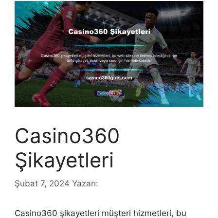
Casino360
Şikayetleri
Şubat 7, 2024
Yazarı:
Casino360 şikayetleri müşteri hizmetleri, bu