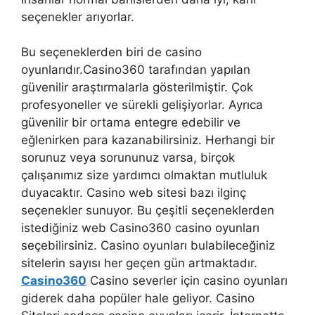
seçenekler arıyorlar.
Bu seçeneklerden biri de casino
oyunlarıdır.Casino360 tarafından yapılan
güvenilir araştırmalarla gösterilmiştir. Çok
profesyoneller ve sürekli gelişiyorlar. Ayrıca
güvenilir bir ortama entegre edebilir ve
eğlenirken para kazanabilirsiniz. Herhangi bir
sorunuz veya sorununuz varsa, birçok
çalışanımız size yardımcı olmaktan mutluluk
duyacaktır. Casino web sitesi bazı ilginç
seçenekler sunuyor. Bu çeşitli seçeneklerden
istediğiniz web Casino360 casino oyunları
seçebilirsiniz. Casino oyunları bulabileceğiniz
sitelerin sayısı her geçen gün artmaktadır.
Casino360
Casino severler için casino oyunları
giderek daha popüler hale geliyor. Casino