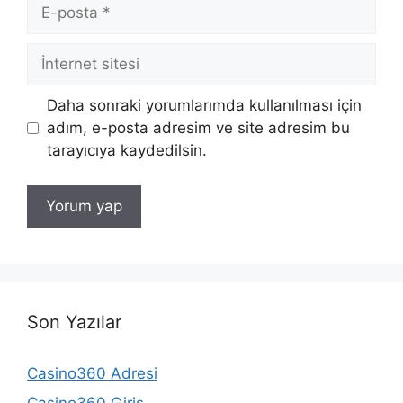
E-
posta
İnternet
sitesi
Daha sonraki yorumlarımda kullanılması için
adım, e-posta adresim ve site adresim bu
tarayıcıya kaydedilsin.
Son Yazılar
Casino360 Adresi