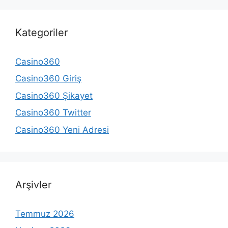
Kategoriler
Casino360
Casino360 Giriş
Casino360 Şikayet
Casino360 Twitter
Casino360 Yeni Adresi
Arşivler
Temmuz 2026