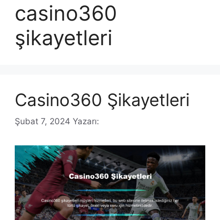
casino360
şikayetleri
Casino360 Şikayetleri
Şubat 7, 2024
Yazarı: