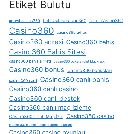
Etiket Bulutu
canli casino360
bahis sitesi casino360
adresi casino360
Casino360
casino360 adres
Casino360 adresi
Casino360 bahis
Casino360 Bahis Sitesi
casino360 bahis şirketi
casino360 bakara rulet blackjack
Casino360 bonus
Casino360 bonusları
Casino360 canlı bahis
casino360 canli
Casino360 canlı casino
Casino360 canlı destek
Casino360 canlı maç izleme
Casino360 casino
Casino360 Canlı Maç İzle
casino360 casino kullanıcı adımı unuttum
Casino360 casino oyunları