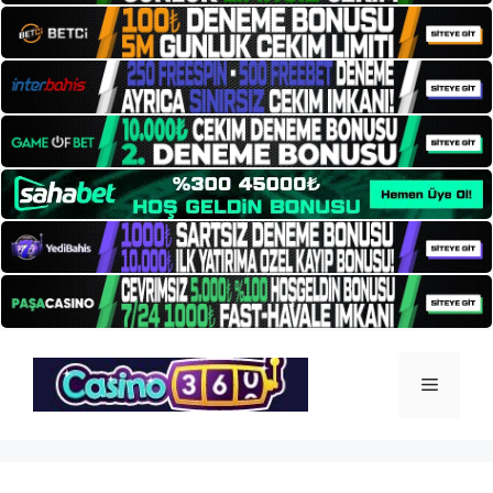
İçeriğe
atla
Menü